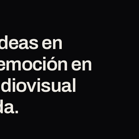
ideas
en
emoción
en
diovisual
da.