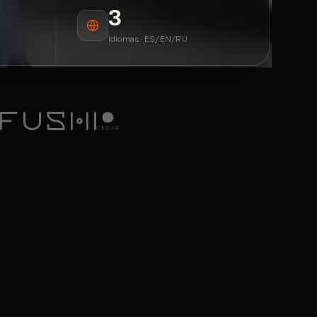
3
Idiomas · ES/EN/RU