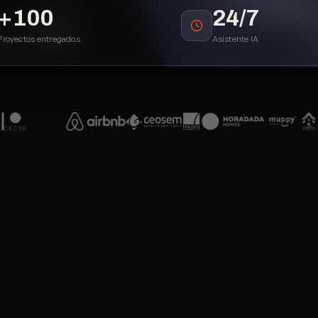
+
100
24/7
Proyectos entregados
Asistente IA