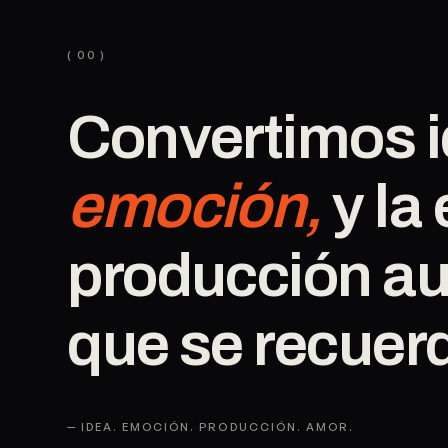
( 00 )
Convertimos
emoción,
y
la
producción
au
que
se
recuer
— IDEA. EMOCIÓN. PRODUCCIÓN. AMOR.